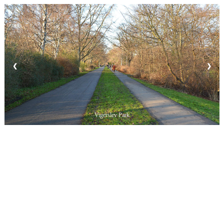
❮
❯
Vigerslev Park